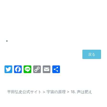
*
戻る
Twitter
Facebook
Line
Copy
Email
共
Link
有
平田弘史公式サイト
>
宇宙の原理
>
18. 声は肥え