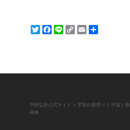
Twitter
Facebook
Line
Copy
Email
共
Link
有
平田弘史公式サイト
>
宇宙の原理
>
1. 宇宙と御
神体