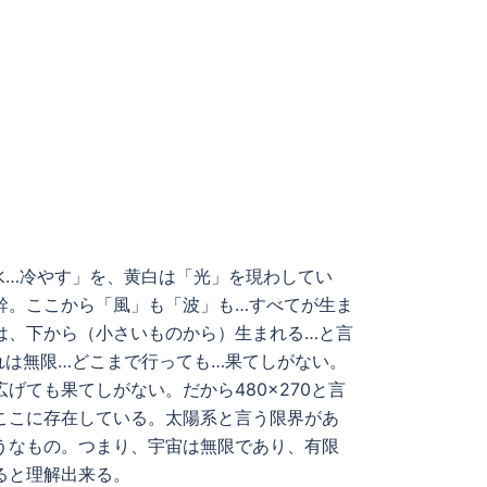
水…冷やす」を、黄白は「光」を現わしてい
幹。ここから「風」も「波」も…すべてが生ま
は、下から（小さいものから）生まれる…と言
れは無限…どこまで行っても…果てしがない。
げても果てしがない。だから480×270と言
ここに存在している。太陽系と言う限界があ
うなもの。つまり、宇宙は無限であり、有限
ると理解出来る。