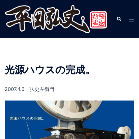
コ
ン
検
ト
テ
索
グ
ン
ル
ツ
メ
へ
ニ
ス
ュ
キ
光源ハウスの完成。
ー
ッ
プ
2007.4.6 弘史左衛門