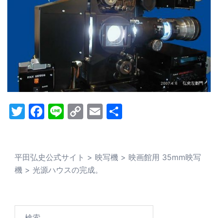
Twitter
Facebook
Line
Copy
Email
共
Link
有
平田弘史公式サイト
>
映写機
>
映画館用 35mm映写
機
>
光源ハウスの完成。
検