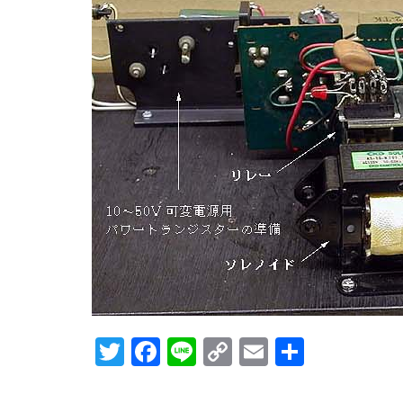
Twitter
Facebook
Line
Copy
Email
共
Link
有