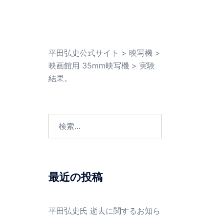
平田弘史公式サイト
>
映写機
>
映画館用 35mm映写機
>
実験
結果。
検
索:
最近の投稿
平田弘史氏 逝去に関するお知ら